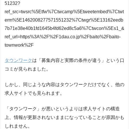
51232?
ref_src=twsrc%5Etfw%7Ctwcamp%5Etweetembed%7Ctwt
erm%5E1462008277571551232%7Ctwgr%5E13162eedb
7b71e38e40b1fd1645b4fd62ed8c5a6%7Ctwcon%5Es1_&
ref_url=https%3A%2F%2F1dau.co.jp%2Fbaito%2Fbaito-
townwork%2F
タウンワーク
は「募集内容と実際の条件が違う」という口
コミが見られました。
しかし、同じような内容はタウンワークだけでなく、他の
求人サイトでも見られます。
「タウンワーク」が悪いというよりは求人サイトの構造
上、情報が更新されないままになっていることが原因かも
しれません。