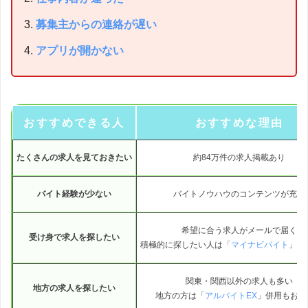
募集主からの連絡が遅い
アプリが開かない
おすすめできる人
おすすめな理由
たくさんの求人を見ておきたい
約84万件の求人掲載あり
バイト経験が少ない
バイトノウハウのコンテンツが充実
希望に合う求人がメールで届く
受け身で求人を探したい
積極的に探したい人は「
マイナビバイト
」が
関東・関西以外の求人も多い
地方の求人を探したい
地方の方は「
アルバイトEX
」併用もおす