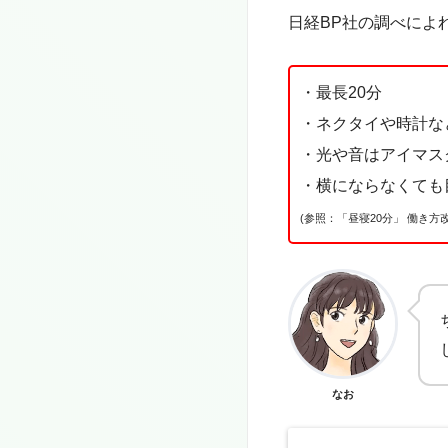
日経BP社の調べによ
・最長20分
・ネクタイや時計な
・光や音はアイマス
・横にならなくても
(参照：「昼寝20分」 働き方
なお