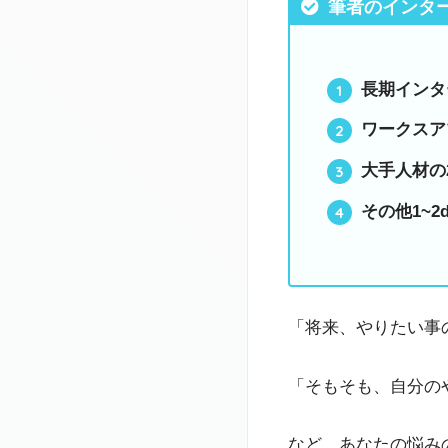
筆者のインタ
長期インタ
ワークスア
大手人材の
その他1~2
「将来、やりたい事
「そもそも、自分の
など、あなたの悩み