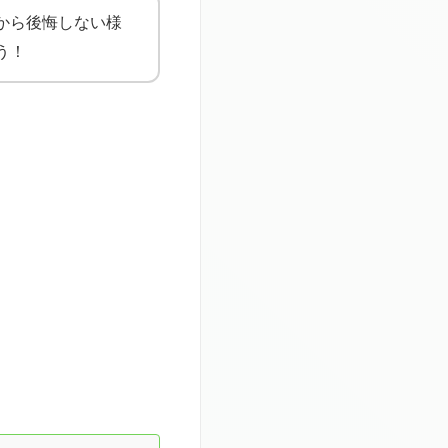
から後悔しない様
う！