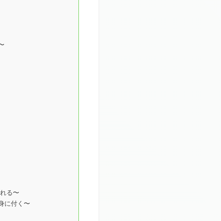
〜
られる〜
身に付く〜