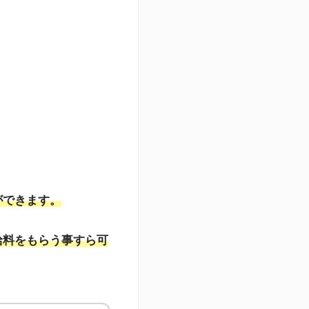
」
ができます。
給料をもらう事すら可