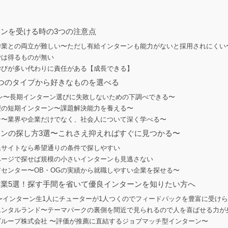
ーンを受ける時の3つの注意点
ンは学業との両立が難しい〜ただし有給インターンも能力がないと採用されにくい
けでは得るものが無い
は学びが多い代わりに責任がある【成長できる】
3つのタイプから好きなものを選べる
ンターン〜長期インターン選びに失敗しないための下調べできる〜
ト型の短期インターン〜課題解決能力を養える〜
ーン〜業界や企業だけでなく、社会人について深く学べる〜
ーンの探し方3選〜これさえ抑えればすぐに見つかる〜
募集サイトなら希望通りの条件で探しやすい
ムページで探せば規模の小さいインターンも見逃さない
リアセンター〜OB・OGの実績から就職しやすい企業を探せる〜
企業5選！探す手間を省いて優良インターンを知りたい方へ
式会社〜インターン生1人にチューターが1人つくのでフィードバックを豊富に受け
オリエンタルランド〜テーマパークの裏側を間近で見られるので人を喜ばせる力が
クグループ株式会社 〜評価が推薦に直結するジョブマッチ型インターン〜