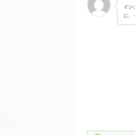
イン
に、