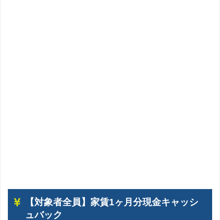
Web上での意見
シェアドアパートメントとは？クロスハウスの次世代物
件を徹底解説！
【対象者全員】家賃1ヶ月分現金キャッシ
ュバック