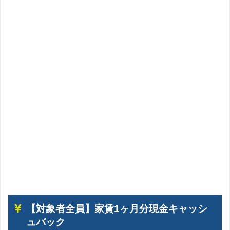
Web上での意見
実はここが不便？住民19人に聞いたクロスハウスの口
コミ、評判
【対象者全員】家賃1ヶ月分現金キャッシ
ュバック