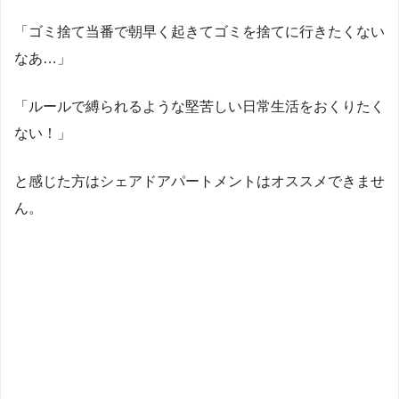
「ゴミ捨て当番で朝早く起きてゴミを捨てに行きたくない
なあ…」
「ルールで縛られるような堅苦しい日常生活をおくりたく
Web上での意見
ない！」
引用元のツイートを見る
と感じた方はシェアドアパートメントはオススメできませ
ん。
実はここが不便？住民19人に聞いたクロスハウスの口
コミ、評判