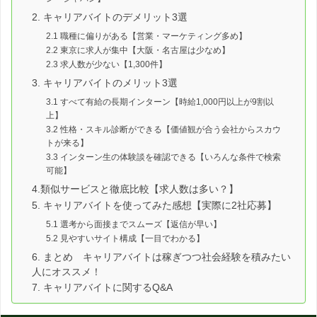
2. キャリアバイトのデメリット3選
2.1 職種に偏りがある【営業・マーケティング多め】
2.2 東京に求人が集中【大阪・名古屋は少なめ】
2.3 求人数が少ない【1,300件】
3. キャリアバイトのメリット3選
3.1 すべて有給の長期インターン【時給1,000円以上が9割以
上】
3.2 性格・スキル診断ができる【価値観が合う会社からスカウ
トが来る】
3.3 インターン生の体験談を確認できる【いろんな条件で検索
可能】
4.類似サービスと徹底比較【求人数は多い？】
5. キャリアバイトを使ってみた感想【実際に2社応募】
5.1 選考から面接までスムーズ【返信が早い】
5.2 見やすいサイト構成【一目でわかる】
6. まとめ キャリアバイトは稼ぎつつ社会経験を積みたい
人にオススメ！
7. キャリアバイトに関するQ&A