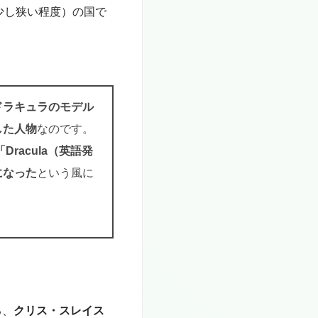
少し狭い程度）の国で
ドラキュラのモデル
した人物
なのです。
「Dracula（英語発
になった
という風に
る、
クリス・スレイス