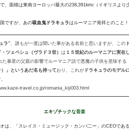
、面積は東南ヨーロッパ最大の238,391km
（イギリスより
2
国ですが、あの
吸血鬼ドラキュラ
はルーマニア発祥とのこと！
ュラ”
、誰もが一度は聞いた事がある名前と思いますが、この
ド・ツェペシュ（ヴラド３世）
は
１５世紀のルーマニアに実在
れた暴君の父親の影響でルーマニア語で悪魔の子供を意味する
ラ）」というあだ名も持って
おり、これが
ドラキュラのモデル
す。
.kaze-travel.co.jp/romania_kiji003.html
エキゾチックな音楽
オは、「スレイス・ミュージック・カンパ二ー」のCEOであ