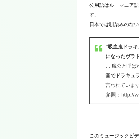
公用語はルーマニア語で
す。
日本では馴染みのない
”吸血鬼ドラキ
になったヴラ
…
魔公と呼ば
音でドラキュ
言われていま
参照：http://www
このミュージックビデ