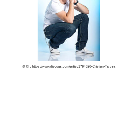
参照：https://www.discogs.com/artist/1794620-Cristian-Tarcea