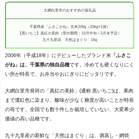
大網白里市のおすすめの返礼品
千葉県産「ふさこがね」玄米20kg（20kg×1袋）
【黒いちご】真紅の美鈴（受付期間：10月中旬～3月末予定）
九十九里浜 天然はまぐり 1kg
2006年（平成18年）にデビューしたブランド米
「ふさこ
がね」は、千葉県の独自品種
です。冷めても硬くなりにく
い所が特長で、お弁当やおにぎりにピッタリです。
大網白里市発祥の「真紅の美鈴」(通称 黒いちご)は、果肉
まで濃紅色に染まり、酸味が少なく糖度が高いことが特長
の苺です。全国でも数十件しか栽培していない、大変希少
価値の高い品種です。
九十九里産の新鮮な「天然はまぐり」は、酒蒸し・網焼