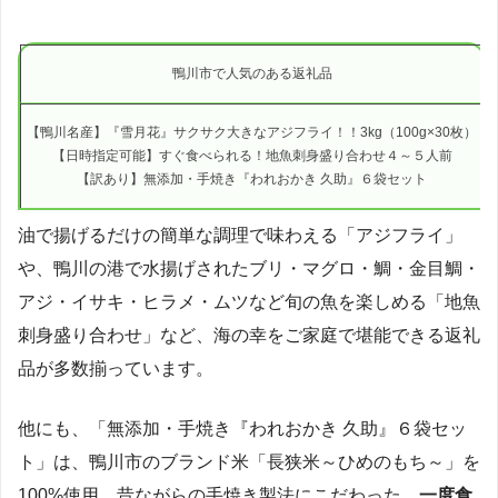
鴨川市で人気のある返礼品
【鴨川名産】『雪月花』サクサク大きなアジフライ！！3kg（100g×30枚）
【日時指定可能】すぐ食べられる！地魚刺身盛り合わせ４～５人前
【訳あり】無添加・手焼き『われおかき 久助』６袋セット
油で揚げるだけの簡単な調理で味わえる「アジフライ」
や、鴨川の港で水揚げされたブリ・マグロ・鯛・金目鯛・
アジ・イサキ・ヒラメ・ムツなど旬の魚を楽しめる「地魚
刺身盛り合わせ」など、海の幸をご家庭で堪能できる返礼
品が多数揃っています。
他にも、「無添加・手焼き『われおかき 久助』６袋セッ
ト」は、鴨川市のブランド米「長狭米～ひめのもち～」を
100%使用。昔ながらの手焼き製法にこだわった、
一度食