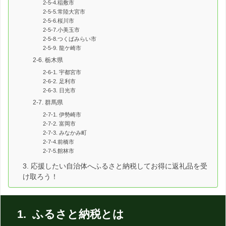
2-5-4.稲敷市
2-5-5.常陸大宮市
2-5-6.桜川市
2-5-7.小美玉市
2-5-8.つくばみらい市
2-5-9. 龍ケ崎市
2-6. 栃木県
2-6-1. 宇都宮市
2-6-2. 足利市
2-6-3. 日光市
2-7. 群馬県
2-7-1. 伊勢崎市
2-7-2. 富岡市
2-7-3. みなかみ町
2-7-4.前橋市
2-7-5.館林市
3. 応援したい自治体へふるさと納税してお得に返礼品を受
け取ろう！
1. ふるさと納税とは