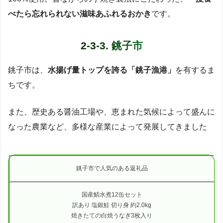
べたら忘れられない滋味あふれるおかき
です。
2-3-3. 銚子市
銚子市は、
水揚げ量トップを誇る「銚子漁港」
を有するま
ちです。
また、歴史ある醤油工場や、恵まれた気候によって盛んに
なった農業など、多様な産業によって発展してきました
銚子市で人気のある返礼品
国産鯖水煮12缶セット
訳あり 塩銀鮭 切り身 約2.0kg
焼きたての白焼うなぎ3枚入り