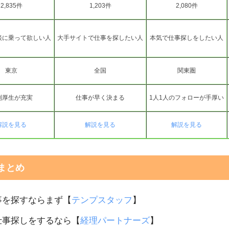
2,835件
1,203件
2,080件
談に乗って欲しい人
大手サイトで仕事を探したい人
本気で仕事探しをしたい人
東京
全国
関東圏
利厚生が充実
仕事が早く決まる
1人1人のフォローが手厚い
解説を見る
解説を見る
解説を見る
まとめ
事を探すならまず【
テンプスタッフ
】
仕事探しをするなら【
経理パートナーズ
】