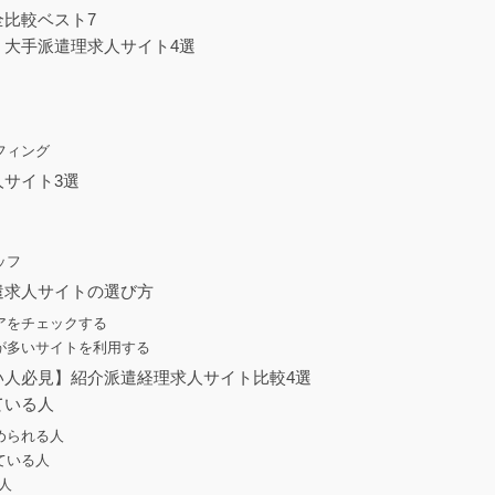
比較ベスト7
！大手派遣理求人サイト4選
フィング
サイト3選
ッフ
遣求人サイトの選び方
アをチェックする
が多いサイトを利用する
い人必見】紹介派遣経理求人サイト比較4選
ている人
められる人
ている人
人