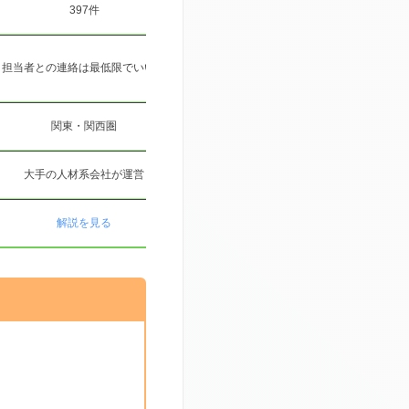
397件
120件
担当者との連絡は最低限でいい人
仕事探しは信頼できるところでやりたい人
関東・関西圏
関東・関西圏
大手の人材系会社が運営
未経験でも大丈夫
実
解説を見る
解説を見る