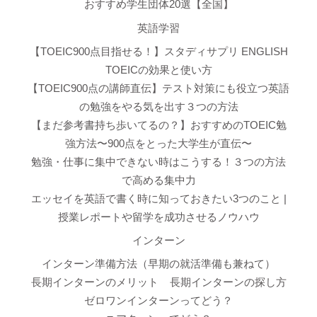
おすすめ学生団体20選【全国】
英語学習
【TOEIC900点目指せる！】スタディサプリ ENGLISH
TOEICの効果と使い方
【TOEIC900点の講師直伝】テスト対策にも役立つ英語
の勉強をやる気を出す３つの方法
【まだ参考書持ち歩いてるの？】おすすめのTOEIC勉
強方法〜900点をとった大学生が直伝〜
勉強・仕事に集中できない時はこうする！３つの方法
で高める集中力
エッセイを英語で書く時に知っておきたい3つのこと |
授業レポートや留学を成功させるノウハウ
インターン
インターン準備方法（早期の就活準備も兼ねて）
長期インターンのメリット
長期インターンの探し方
ゼロワンインターンってどう？