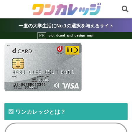
一度の大学生活にNo.1の選択を与えるサイト
pict_dcard_and_design_main
ワンカレッジとは？