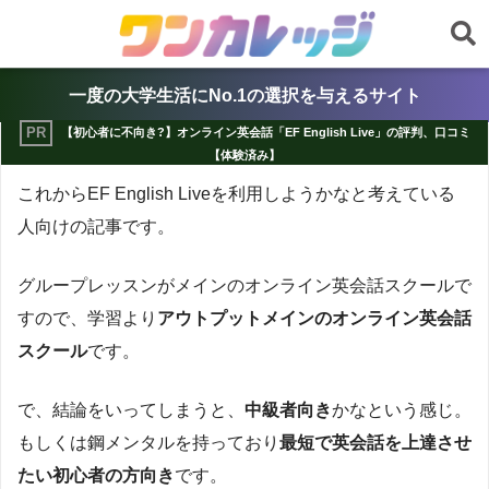
一度の大学生活にNo.1の選択を与えるサイト
【初心者に不向き?】オンライン英会話「EF English Live」の評判、口コミ
【体験済み】
これからEF English Liveを利用しようかなと考えている
人向けの記事です。
グループレッスンがメインのオンライン英会話スクールで
すので、学習より
アウトプットメインのオンライン英会話
スクール
です。
で、結論をいってしまうと、
中級者向き
かなという感じ。
もしくは鋼メンタルを持っており
最短で英会話を上達させ
たい初心者の方向き
です。