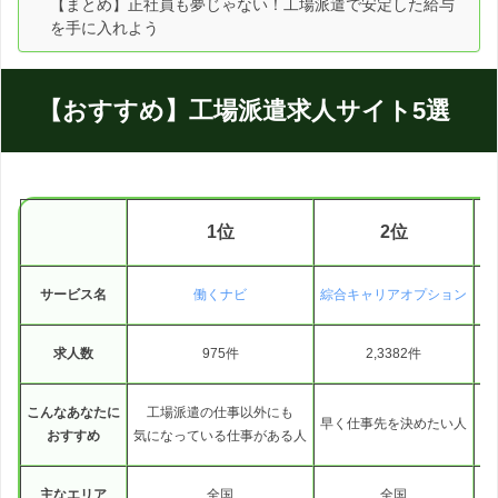
【まとめ】正社員も夢じゃない！工場派遣で安定した給与
を手に入れよう
【おすすめ】工場派遣求人サイト5選
1位
2位
サービス名
働くナビ
綜合キャリアオプション
求人数
975件
2,3382件
こんなあなたに
工場派遣の仕事以外にも
早く仕事先を決めたい人
工
おすすめ
気になっている仕事がある人
主なエリア
全国
全国