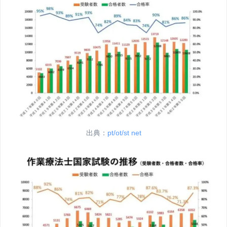
出典：
pt/ot/st net