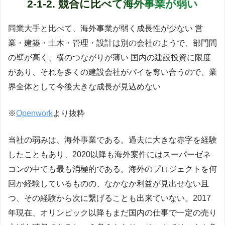
2-1-2. 競合に比べて海外事業が弱い
同業大手と比べて、海外事業が弱く成長性が少ない 営
業・建築・土木・管理・設計は別の会社のようで、部門間
の壁が高く、横のつながりが薄い 国内の建設投資に限度
があり、それを多くの建設会社がパイを奪い合うので、業
界全体として今後大きな成長が見込めない
※
Openwork
より抜粋
当社の弱みは、海外事業である。過去に大きな赤字を経験
したこともあり、2020以降も海外案件にはスーパーゼネ
コンの中でも最も消極的である。海外のプロジェクトを何
回か経験しているものの、なかなか利益が見出せない且
つ、その経験から次に繋げることも出来ていない。2017
年現在、オリンピック以降もまだ国内の仕事で一定の売り