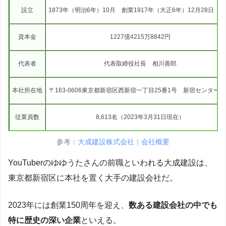
設立
1873年（明治6年）10月 創業1917年（大正6年）12月28日 
資本金
1227億4215万8842円
代表者
代表取締役社長 相川善郎
本社所在地
〒163-0606東京都新宿区西新宿一丁目25番1号 新宿センター
従業員数
8,613名（2023年3月31日現在）
参考：
大成建設株式会社｜会社概要
YouTuberのゆゆうたさんの前職といわれる大成建設は、
東京都新宿区に本社を置く大手の建設会社だ。
2023年には創業150周年を迎え、
数ある建設会社の中でも
特に歴史の深い企業
といえる。