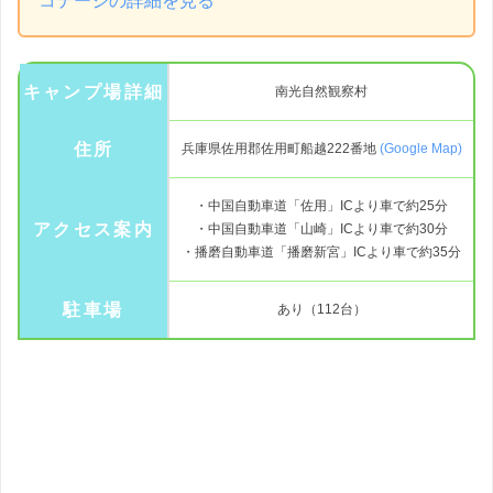
コテージの詳細を見る
キャンプ場詳細
南光自然観察村
住所
兵庫県佐用郡佐用町船越222番地
(Google Map)
・中国自動車道「佐用」ICより車で約25分
アクセス案内
・中国自動車道「山崎」ICより車で約30分
・播磨自動車道「播磨新宮」ICより車で約35分
駐車場
あり（112台）