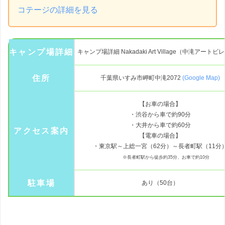
コールマン ウッドロールテーブ
コテージの詳細を見る
コールマン ロードトリップ グリル 1台(ガス
キャンプ場詳細
キャンプ場詳細 Nakadaki Art Village（中滝アート
コールマン リビングテーブル
住所
千葉県いすみ市岬町中滝2072
(Google Map)
コールマン クールスパイダーステンレスグリルグ
【お車の場合】
ハンモック １個
・渋谷から車で約90分
・大井から車で約60分
アクセス案内
【電車の場合】
スラックライン １個
・東京駅～上総一宮（62分）～長者町駅（11分
※長者町駅から徒歩約35分、お車で約10分
ヨガマット １枚
駐車場
あり（50台）
野外映画セット (シネマスクリーンシート・プロ
BBQコンロセット中型（木炭・着火材・トング・