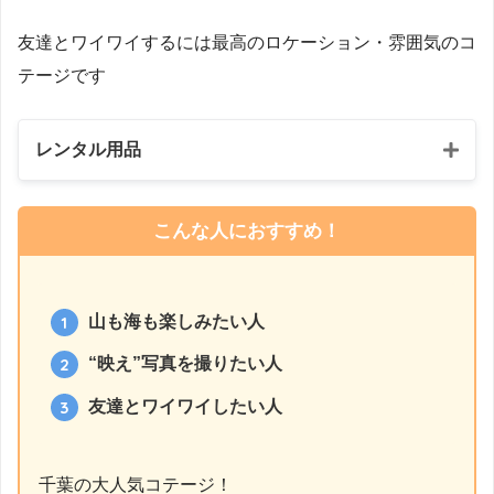
友達とワイワイするには最高のロケーション・雰囲気のコ
テージです
レンタル用品
コールマン リゾートチェア(デニ
こんな人におすすめ！
コールマン パフォーマーⅢ(オ
山も海も楽しみたい人
コールマン 2500 ノーススターLP
“映え”写真を撮りたい人
LPガス470G
友達とワイワイしたい人
LPガス230G
千葉の大人気コテージ！