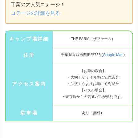
千葉の大人気コテージ！
コテージの詳細を見る
キャンプ場詳細
THE FARM（ザファーム）
住所
千葉県香取市西田部738 (
Google Map
)
【お車の場合】
・大栄ＩＣよりお車にて約20分
アクセス案内
・助沢ＩＣよりお車にて約15分
【バスの場合】
・東京駅からの高速バスが便利です。
駐車場
あり（無料）