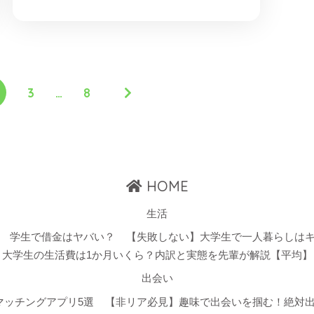
3
…
8
HOME
生活
学生で借金はヤバい？
【失敗しない】大学生で一人暮らしは
大学生の生活費は1か月いくら？内訳と実態を先輩が解説【平均】
出会い
マッチングアプリ5選
【非リア必見】趣味で出会いを掴む！絶対出