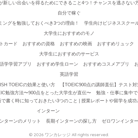
が新しい出会いを得るためにできること4つ！チャンスを逃さない
自分で稼ぐ
ミングを勉強しておくべき3つの理由！
学生向けビジネススクールW
大学生におすすめのモノ
トカード
おすすめの資格
おすすめの映画
おすすめリュック
大学生におすすめのサービス
語学学習アプリ
おすすめ学生ローン
おすすめコスメアプリ
英語学習
ISH TOEICの効果と使い方
【TOEIC900点の講師直伝】テス
IC勉強方法〜900点をとった大学生が直伝〜
勉強・仕事に集中で
で書く時に知っておきたい3つのこと | 授業レポートや留学を成
インターン
ンターンのメリット
長期インターンの探し方
ゼロワンインタ
© 2026 ワンカレッジ All rights reserved.