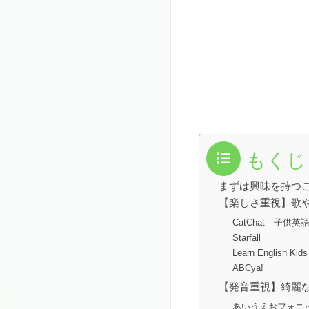
もくじ
まずは興味を持つ
【楽しさ重視】歌
CatChat 子供英
Starfall
Learn English Kids
ABCya!
【発音重視】綺麗
あいうえおフォニ