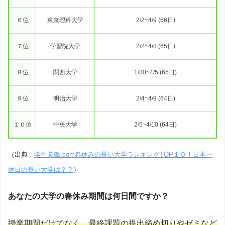
６位
東京理科大学
2/2~4/9 (66日)
７位
学習院大学
2/2~4/8 (65日)
８位
関西大学
1/30~4/5 (65日)
９位
明治大学
2/4~4/9 (64日)
１０位
中央大学
2/5~4/10 (64日)
（出典：
学生図鑑.com春休みの長い大学ランキングTOP１０！日本一
休日の長い大学は？？
）
あなたの大学の春休み期間は何日間ですか？
授業期間だけでなく、最終課題の提出締め切りやゼミなど