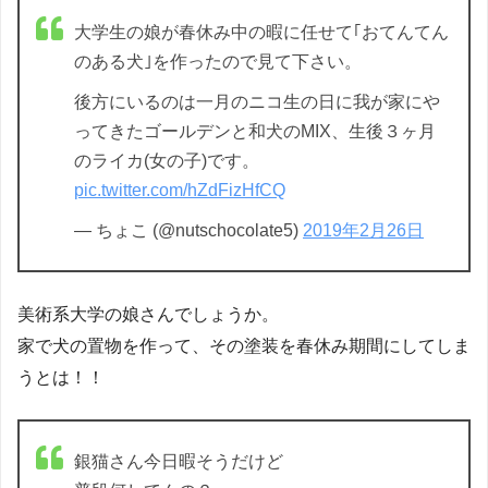
大学生の娘が春休み中の暇に任せて｢おてんてん
のある犬｣を作ったので見て下さい。
後方にいるのは一月のニコ生の日に我が家にや
ってきたゴールデンと和犬のMIX、生後３ヶ月
のライカ(女の子)です。
pic.twitter.com/hZdFizHfCQ
— ちょこ (@nutschocolate5)
2019年2月26日
美術系大学の娘さんでしょうか。
家で犬の置物を作って、その塗装を春休み期間にしてしま
うとは！！
銀猫さん今日暇そうだけど