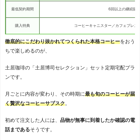
最低契約期間
6回以上の継続購
購入特典
コーヒーキャニスター／カフェプレス
徹底的にこだわり抜かれてつくられた本格コーヒー
をおう
ちで楽しめるのが、
土居珈琲の「土居博司セレクション」セット定期宅配プラ
ンです。
月ごとに内容が変わり、その時期に
最も旬のコーヒーが届
く贅沢なコーヒーサブスク
。
初めて注文した人には、
品物が無事に到着したか確認の電
話まである
そうです。