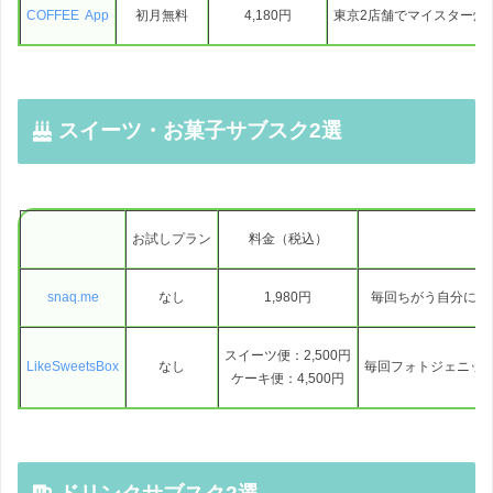
COFFEE App
初月無料
4,180円
東京2店舗でマイスター焙
スイーツ・お菓子サブスク2選
お試しプラン
料金（税込）
snaq.me
なし
1,980円
毎回ちがう自分に合
スイーツ便：2,500円
LikeSweetsBox
なし
毎回フォトジェニッ
ケーキ便：4,500円