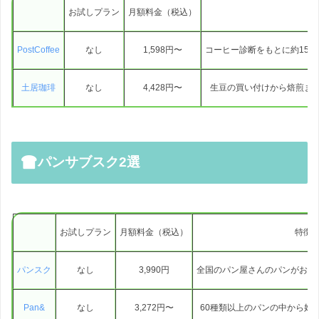
お試しプラン
月額料金（税込）
PostCoffee
なし
1,598円〜
コーヒー診断をもとに約15
土居珈琲
なし
4,428円〜
生豆の買い付けから焙煎ま
パンサブスク2選
お試しプラン
月額料金（税込）
特徴
パンスク
なし
3,990円
全国のパン屋さんのパンがおう
Pan&
なし
3,272円〜
60種類以上のパンの中から好