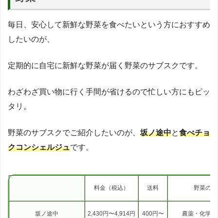
毎日、安心して新鮮な野菜を食べたいという方におすすめ
したいのが、
定期的に自宅に新鮮な野菜が届く野菜のサブスクです。
わざわざ買い物に行く手間が省けるので忙しい方にもピッ
タリ。
野菜のサブスクでご紹介したいのが、
坂ノ途中
と
食べチョ
クコンシェルジュ
です。
料金（税込）
送料
野菜の育
坂ノ途中
2,430円〜4,914円
400円〜
農薬・化学肥