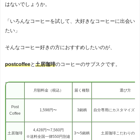
はないでしょうか。
「いろんなコーヒーを試して、大好きなコーヒーに出会い
たい」
そんなコーヒー好きの方におすすめしたいのが、
postcoffee
と
土居珈琲
のコーヒーのサブスクです。
月額料金（税込）
届く種類
選び方
Post
1,598円〜
3銘柄
自分専用にカスタマイズし
Coffee
4,428円〜7,560円
土居珈琲
3〜5銘柄
土居珈琲こだわりの最
※送料全国一律550円別途