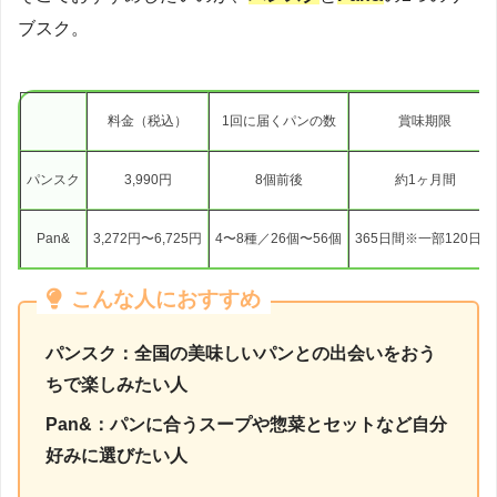
ブスク。
料金（税込）
1回に届くパンの数
賞味期限
パンスク
3,990円
8個前後
約1ヶ月間
Pan&
3,272円〜6,725円
4〜8種／26個〜56個
365日間※一部120日間
こんな人におすすめ
パンスク：全国の美味しいパンとの出会いをおう
ちで楽しみたい人
Pan&：パンに合うスープや惣菜とセットなど自分
好みに選びたい人