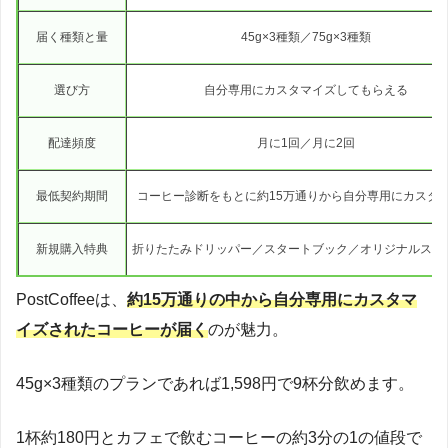
届く種類と量
45g×3種類／75g×3種類
選び方
自分専用にカスタマイズしてもらえる
配達頻度
月に1回／月に2回
最低契約期間
コーヒー診断をもとに約15万通りから自分専用にカスタ
新規購入特典
折りたたみドリッパー／スタートブック／オリジナルステ
PostCoffeeは、
約15万通りの中から自分専用にカスタマ
イズされたコーヒーが届く
のが魅力。
45g×3種類のプランであれば1,598円で9杯分飲めます。
1杯約180円とカフェで飲むコーヒーの約3分の1の値段で