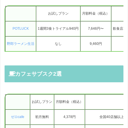
お試しプラン
月額料金（税込）
POTLUCK
1週間3食トライアル940円
7,646円〜
飲食店2
野郎ラーメン生活
なし
9,460円
カフェサブスク2選
お試しプラン
月額料金（税込）
ゼロcafe
初月無料
4,378円
全国40店舗以上