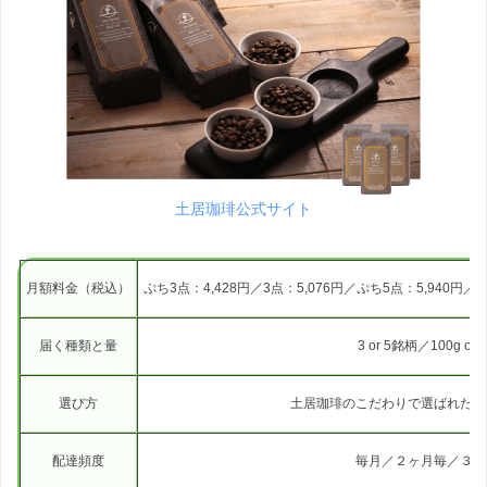
土居珈琲公式サイト
月額料金（税込）
ぷち3点：4,428円／3点：5,076円／ぷち5点：5,940円
届く種類と量
3 or 5銘柄／100g or 
選び方
土居珈琲のこだわりで選ばれた最
配達頻度
毎月／２ヶ月毎／３ヶ