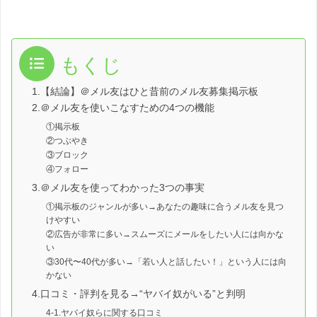
もくじ
1.【結論】＠メル友はひと昔前のメル友募集掲示板
2.＠メル友を使いこなすための4つの機能
①掲示板
②つぶやき
③ブロック
④フォロー
3.＠メル友を使ってわかった3つの事実
①掲示板のジャンルが多い→あなたの趣味に合うメル友を見つ
けやすい
②広告が非常に多い→スムーズにメールをしたい人には向かな
い
③30代〜40代が多い→「若い人と話したい！」という人には向
かない
4.口コミ・評判を見る→“ヤバイ奴がいる”と判明
4-1.ヤバイ奴らに関する口コミ