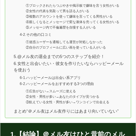
①ブロックされたらつぶやきや掲示板で嫌味を言う女性がいる
②女性の代表を気取って男を語る人がいる
③複数のアカウントを使って嫌味を言ってくる男性がいる
④親しくなるとメッセージで変な液体を売ってくる女性がいる
⑤メッセージ内で不倫遍歴を自慢する人がいる
4-2.その他の口コミ
①迷惑ユーザーを通報しても運営が対処しなかった
②自分のプロフィールに広い画を使っている人がいる
5.@メル友の退会までの5つのステップを紹介！
6.女性と出会いたい・彼女を作りたいならハッピーメール
を使おう
6-1.ハッピーメールは出会い系アプリ
6-2.ハッピーメールをおすすめする3つの理由
①広告がない→スムーズに使える
②女性・男性が多い→あなたのタイプが見つかる
③飢えている女性・男性が多い→ワンコインで出会える
まとめ“＠メル友はメル友作りにはあまり向いていない”
1.【結論】＠メル友はひと昔前のメル